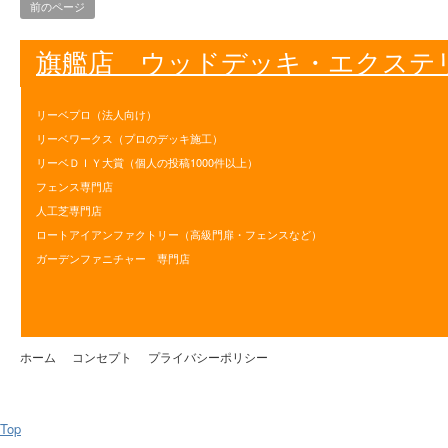
前のページ
旗艦店 ウッドデッキ・エクステ
リーベプロ（法人向け）
リーベワークス（プロのデッキ施工）
リーベＤＩＹ大賞（個人の投稿1000件以上）
フェンス専門店
人工芝専門店
ロートアイアンファクトリー（高級門扉・フェンスなど）
ガーデンファニチャー 専門店
ホーム
コンセプト
プライバシーポリシー
Top