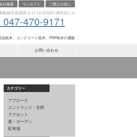
会社概要
コンセプト
ご購入の前に
千葉県船橋市前原西 2-17-12 DOGO 津田沼ビル
 047-470-9171
品枕木、コンクリート枕木、FRP枕木の通販
お問い合わせ
カテゴリー
アプローチ
エントランス・玄関
アクセント
庭・ガーデン
駐車場