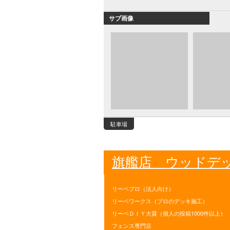
サブ画像
駐車場
旗艦店 ウッドデ
リーベプロ（法人向け）
リーベワークス（プロのデッキ施工）
リーベＤＩＹ大賞（個人の投稿1000件以上）
フェンス専門店