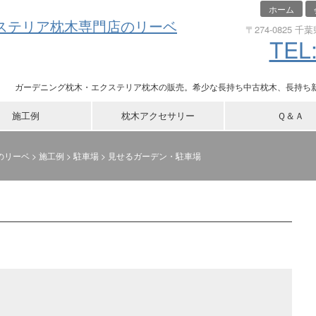
ホーム
〒274-0825 
TEL:
ガーデニング枕木・エクステリア枕木の販売。希少な長持ち中古枕木、長持ち新
施工例
枕木アクセサリー
Ｑ＆Ａ
のリーベ
>
施工例
>
駐車場
>
見せるガーデン・駐車場